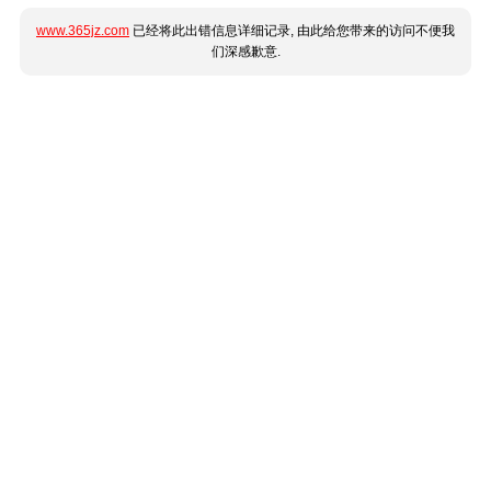
www.365jz.com
已经将此出错信息详细记录, 由此给您带来的访问不便我
们深感歉意.