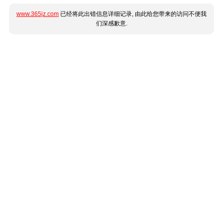
www.365jz.com
已经将此出错信息详细记录, 由此给您带来的访问不便我
们深感歉意.