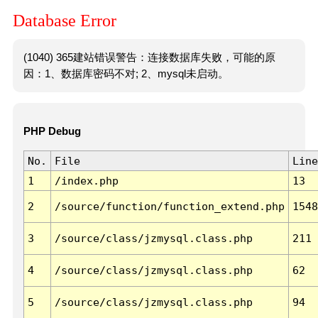
Database Error
(1040) 365建站错误警告：连接数据库失败，可能的原
因：1、数据库密码不对; 2、mysql未启动。
PHP Debug
No.
File
Line
1
/index.php
13
2
/source/function/function_extend.php
1548
3
/source/class/jzmysql.class.php
211
4
/source/class/jzmysql.class.php
62
5
/source/class/jzmysql.class.php
94