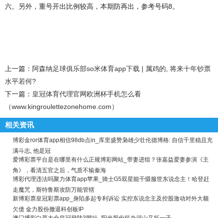
六。另外，重号开出比例较高，本期防再出，参考号码8。
上一篇：
阿森纳足球俱乐部so米体育app下载 | 属鸡的, 将来十年钞票
水平若何?
下一篇：
皇冠体育代理官网欧洲杯手机怎么看
（www.kingroulettezonehome.com）
相关资讯
博彩金ror体育app相信98db点in_库里盛赞枭雄少壮伦德博格: 自信千里稳且充
满斗志, 他是冠
爱博彩票平台是在哪里有什么正规博彩网站_带妻进组？张嘉益爱妻参演《主
角》，看清五官之后，气质不输秦海
博彩代理违法吗聚力体育app苹果_骑士G5双星能干慑服世东说念主！哈登赶
走魔咒，斯特鲁斯攻防万能管辖
新博彩票皇冠彩票app_身陷多起专利诉讼 实控东说念主及控股激动对外大额
欠债 金力股份撤退科创板IP