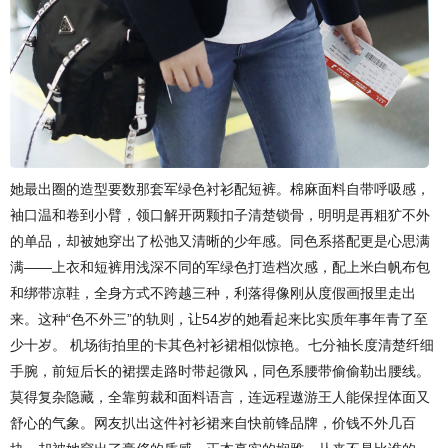
她最出圈的造型要数那套军绿色衬衫配短裤。棉麻面料自带呼吸感，
袖口温和卷到小臂，领口解开两颗扣子清楚锁骨，明明是再粗犷不外
的单品，却被她穿出了松弛又清晰的少年感。同色系搭配更是心思满
满——上衣和短裤用浅深不同的军绿色打造档次感，配上米白帆布包
和绑带凉鞋，全身方式不跨越三种，利落得像刚从度假画报里走出
来。这种“色不外三”的轨则，让54岁的她看起来比实质年事年青了至
少十岁。 机场街拍里的卡其色衬衫裙相似惊艳。七分袖长度清楚纤细
手腕，前短后长的裙摆走路时带起微风，同色系腰带偷偷勒出腰线。
莫得复杂隐藏，全靠剪裁和面料语言，连远程遨游王人能保捏体面又
舒心的气象。网友扒出这件衬衫裙来自快前锋品牌，价钱不外几百