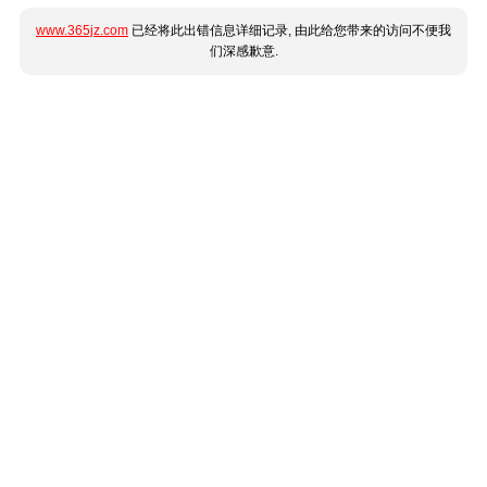
www.365jz.com
已经将此出错信息详细记录, 由此给您带来的访问不便我
们深感歉意.