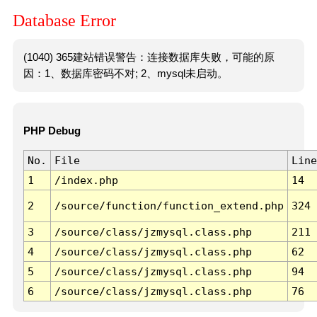
Database Error
(1040) 365建站错误警告：连接数据库失败，可能的原
因：1、数据库密码不对; 2、mysql未启动。
PHP Debug
No.
File
Line
1
/index.php
14
2
/source/function/function_extend.php
324
3
/source/class/jzmysql.class.php
211
4
/source/class/jzmysql.class.php
62
5
/source/class/jzmysql.class.php
94
6
/source/class/jzmysql.class.php
76