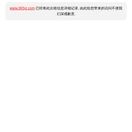
www.365jz.com
已经将此出错信息详细记录, 由此给您带来的访问不便我
们深感歉意.