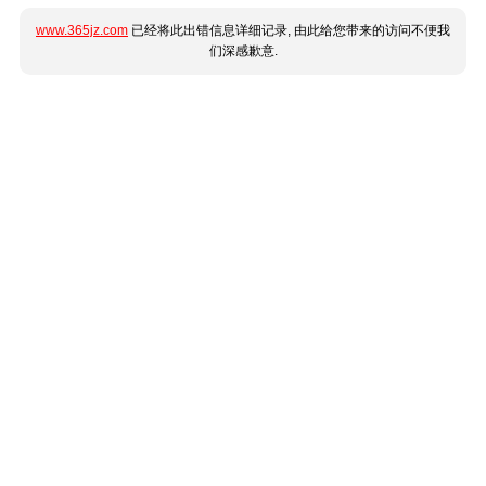
www.365jz.com
已经将此出错信息详细记录, 由此给您带来的访问不便我
们深感歉意.