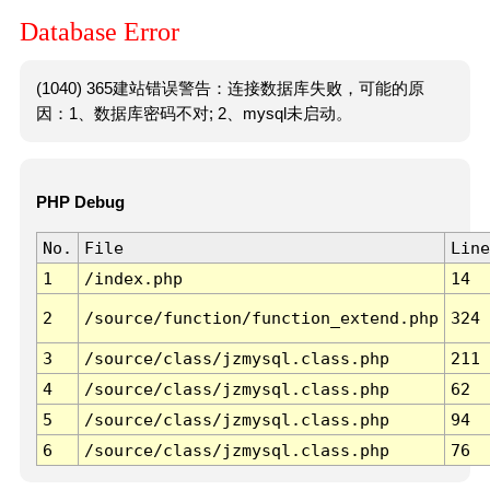
Database Error
(1040) 365建站错误警告：连接数据库失败，可能的原
因：1、数据库密码不对; 2、mysql未启动。
PHP Debug
No.
File
Line
1
/index.php
14
2
/source/function/function_extend.php
324
3
/source/class/jzmysql.class.php
211
4
/source/class/jzmysql.class.php
62
5
/source/class/jzmysql.class.php
94
6
/source/class/jzmysql.class.php
76