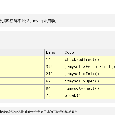
据库密码不对; 2、mysql未启动。
Line
Code
14
checkredirect()
324
jzmysql->Fetch_First(
211
jzmysql->Init()
62
jzmysql->Open()
94
jzmysql->halt()
76
break()
出错信息详细记录, 由此给您带来的访问不便我们深感歉意.