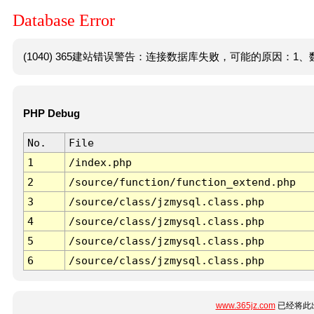
Database Error
(1040) 365建站错误警告：连接数据库失败，可能的原因：1、数
PHP Debug
No.
File
1
/index.php
2
/source/function/function_extend.php
3
/source/class/jzmysql.class.php
4
/source/class/jzmysql.class.php
5
/source/class/jzmysql.class.php
6
/source/class/jzmysql.class.php
www.365jz.com
已经将此