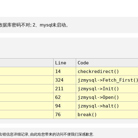
据库密码不对; 2、mysql未启动。
Line
Code
14
checkredirect()
324
jzmysql->Fetch_First(
211
jzmysql->Init()
62
jzmysql->Open()
94
jzmysql->halt()
76
break()
出错信息详细记录, 由此给您带来的访问不便我们深感歉意.