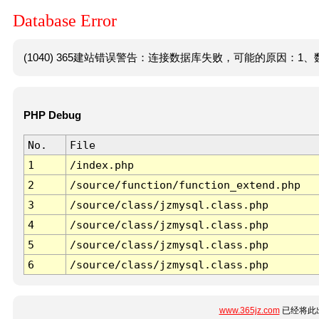
Database Error
(1040) 365建站错误警告：连接数据库失败，可能的原因：1、数
PHP Debug
No.
File
1
/index.php
2
/source/function/function_extend.php
3
/source/class/jzmysql.class.php
4
/source/class/jzmysql.class.php
5
/source/class/jzmysql.class.php
6
/source/class/jzmysql.class.php
www.365jz.com
已经将此