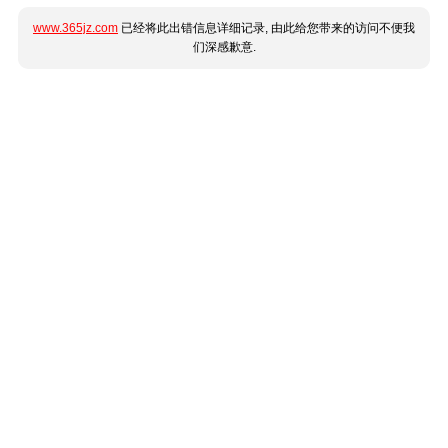
www.365jz.com
已经将此出错信息详细记录, 由此给您带来的访问不便我
们深感歉意.