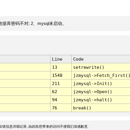
据库密码不对; 2、mysql未启动。
Line
Code
13
setrewrite()
1548
jzmysql->Fetch_First(
211
jzmysql->Init()
62
jzmysql->Open()
94
jzmysql->halt()
76
break()
出错信息详细记录, 由此给您带来的访问不便我们深感歉意.