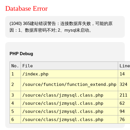
Database Error
(1040) 365建站错误警告：连接数据库失败，可能的原
因：1、数据库密码不对; 2、mysql未启动。
PHP Debug
No.
File
Line
1
/index.php
14
2
/source/function/function_extend.php
324
3
/source/class/jzmysql.class.php
211
4
/source/class/jzmysql.class.php
62
5
/source/class/jzmysql.class.php
94
6
/source/class/jzmysql.class.php
76