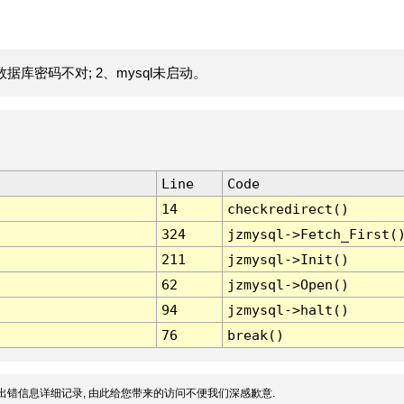
据库密码不对; 2、mysql未启动。
Line
Code
14
checkredirect()
324
jzmysql->Fetch_First(
211
jzmysql->Init()
62
jzmysql->Open()
94
jzmysql->halt()
76
break()
出错信息详细记录, 由此给您带来的访问不便我们深感歉意.