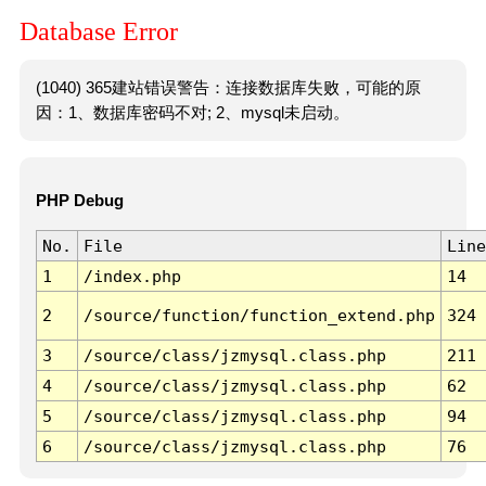
Database Error
(1040) 365建站错误警告：连接数据库失败，可能的原
因：1、数据库密码不对; 2、mysql未启动。
PHP Debug
No.
File
Line
1
/index.php
14
2
/source/function/function_extend.php
324
3
/source/class/jzmysql.class.php
211
4
/source/class/jzmysql.class.php
62
5
/source/class/jzmysql.class.php
94
6
/source/class/jzmysql.class.php
76