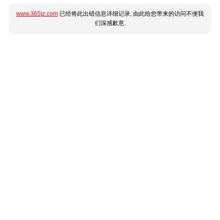
www.365jz.com
已经将此出错信息详细记录, 由此给您带来的访问不便我
们深感歉意.