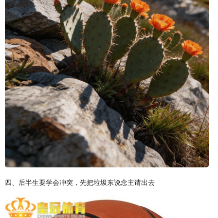
四、后半生要学会冲突，先把垃圾东说念主请出去