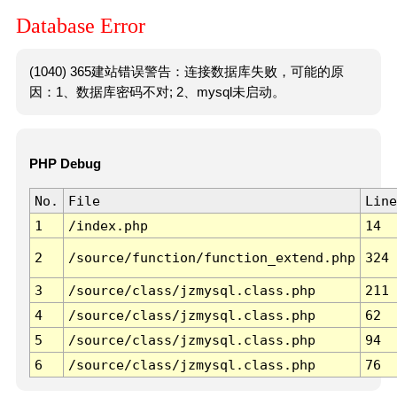
Database Error
(1040) 365建站错误警告：连接数据库失败，可能的原
因：1、数据库密码不对; 2、mysql未启动。
PHP Debug
No.
File
Line
1
/index.php
14
2
/source/function/function_extend.php
324
3
/source/class/jzmysql.class.php
211
4
/source/class/jzmysql.class.php
62
5
/source/class/jzmysql.class.php
94
6
/source/class/jzmysql.class.php
76