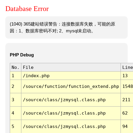
Database Error
(1040) 365建站错误警告：连接数据库失败，可能的原
因：1、数据库密码不对; 2、mysql未启动。
PHP Debug
No.
File
Line
1
/index.php
13
2
/source/function/function_extend.php
1548
3
/source/class/jzmysql.class.php
211
4
/source/class/jzmysql.class.php
62
5
/source/class/jzmysql.class.php
94