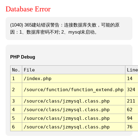
Database Error
(1040) 365建站错误警告：连接数据库失败，可能的原
因：1、数据库密码不对; 2、mysql未启动。
PHP Debug
No.
File
Line
1
/index.php
14
2
/source/function/function_extend.php
324
3
/source/class/jzmysql.class.php
211
4
/source/class/jzmysql.class.php
62
5
/source/class/jzmysql.class.php
94
6
/source/class/jzmysql.class.php
76