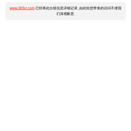
www.365jz.com
已经将此出错信息详细记录, 由此给您带来的访问不便我
们深感歉意.