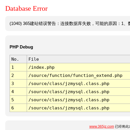
Database Error
(1040) 365建站错误警告：连接数据库失败，可能的原因：1、数
PHP Debug
No.
File
1
/index.php
2
/source/function/function_extend.php
3
/source/class/jzmysql.class.php
4
/source/class/jzmysql.class.php
5
/source/class/jzmysql.class.php
6
/source/class/jzmysql.class.php
www.365jz.com
已经将此