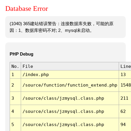
Database Error
(1040) 365建站错误警告：连接数据库失败，可能的原
因：1、数据库密码不对; 2、mysql未启动。
PHP Debug
No.
File
Line
1
/index.php
13
2
/source/function/function_extend.php
1548
3
/source/class/jzmysql.class.php
211
4
/source/class/jzmysql.class.php
62
5
/source/class/jzmysql.class.php
94