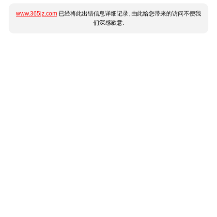
www.365jz.com
已经将此出错信息详细记录, 由此给您带来的访问不便我
们深感歉意.