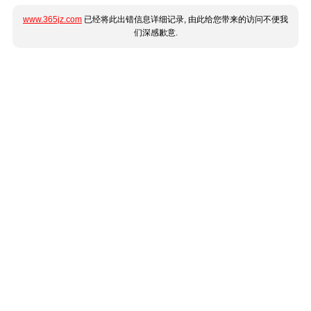
www.365jz.com
已经将此出错信息详细记录, 由此给您带来的访问不便我
们深感歉意.