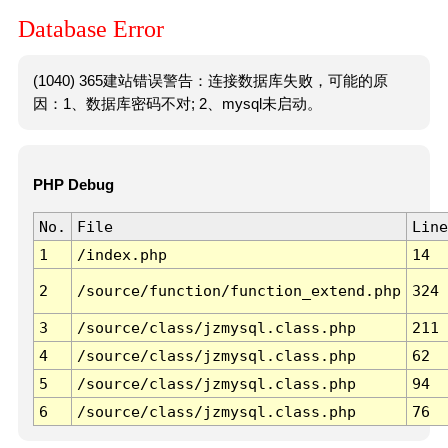
Database Error
(1040) 365建站错误警告：连接数据库失败，可能的原
因：1、数据库密码不对; 2、mysql未启动。
PHP Debug
No.
File
Line
1
/index.php
14
2
/source/function/function_extend.php
324
3
/source/class/jzmysql.class.php
211
4
/source/class/jzmysql.class.php
62
5
/source/class/jzmysql.class.php
94
6
/source/class/jzmysql.class.php
76