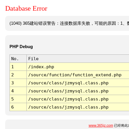
Database Error
(1040) 365建站错误警告：连接数据库失败，可能的原因：1、数
PHP Debug
No.
File
1
/index.php
2
/source/function/function_extend.php
3
/source/class/jzmysql.class.php
4
/source/class/jzmysql.class.php
5
/source/class/jzmysql.class.php
6
/source/class/jzmysql.class.php
www.365jz.com
已经将此