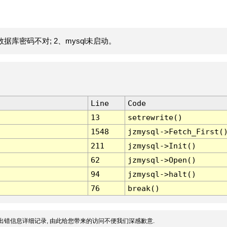
据库密码不对; 2、mysql未启动。
Line
Code
13
setrewrite()
1548
jzmysql->Fetch_First(
211
jzmysql->Init()
62
jzmysql->Open()
94
jzmysql->halt()
76
break()
出错信息详细记录, 由此给您带来的访问不便我们深感歉意.