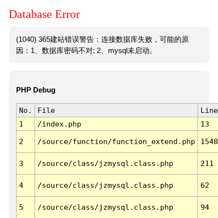
Database Error
(1040) 365建站错误警告：连接数据库失败，可能的原
因：1、数据库密码不对; 2、mysql未启动。
PHP Debug
No.
File
Line
1
/index.php
13
2
/source/function/function_extend.php
1548
3
/source/class/jzmysql.class.php
211
4
/source/class/jzmysql.class.php
62
5
/source/class/jzmysql.class.php
94